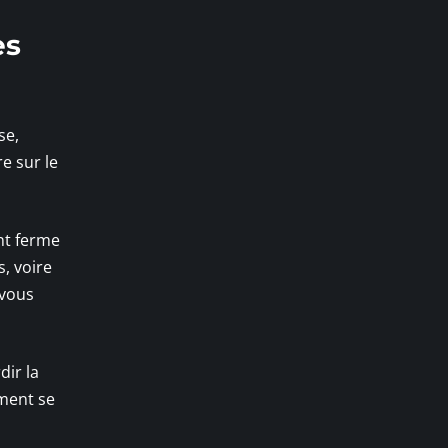
es
se,
e sur le
nt ferme
s, voire
 vous
dir la
ment se