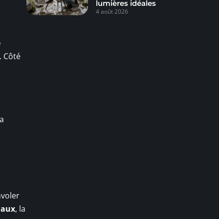
lumières idéales
4 août 2026
e
. Côté
la
nvoler
naux
, la