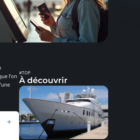
e
#TOP
ue l’on
À découvrir
d’une