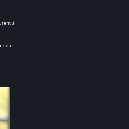
urent à
ier en