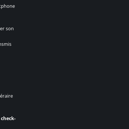
rtphone
ner son
ansmis
néraire
u
check-