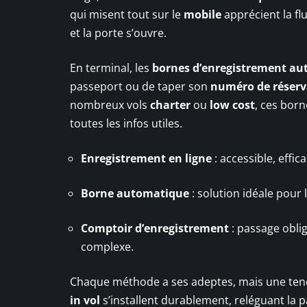
qui misent tout sur le
mobile
apprécient la flui
et la porte s’ouvre.
En terminal, les
bornes d’enregistrement a
passeport ou de taper son
numéro de réserv
nombreux vols
charter
ou
low cost
, ces born
toutes les infos utiles.
Enregistrement en ligne
: accessible, effic
Borne automatique
: solution idéale pour 
Comptoir d’enregistrement
: passage oblig
complexe.
Chaque méthode a ses adeptes, mais une tenda
in vol
s’installent durablement, reléguant la 