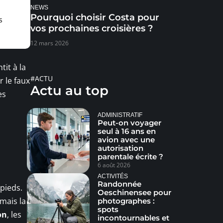
NEWS
Pourquoi choisir Costa pour
s
vos prochaines croisières ?
12 mars 2026
it à la
#ACTU
r le faux
Actu au top
es
ADMINISTRATIF
Peut-on voyager
seul à 16 ans en
avion avec une
autorisation
parentale écrite ?
6 août 2026
ACTIVITÉS
Randonnée
 pieds.
Oeschinensee pour
 mais la
photographes :
spots
on
, les
incontournables et