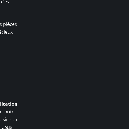
 c’est
s pièces
écieux
lication
n route
isir son
. Ceux