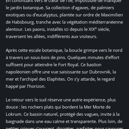
En continuant vers le cœur de l’île, impossible de manquer
le jardin botanique. Sa collection d’agaves, de palmiers
exotiques ou d’eucalyptus, plantée sur ordre de Maximilien
de Habsbourg, tranche avec la végétation méditerranéenne
e
alentour. Les paons, installés ici depuis le XIX
siècle,
traversent les allées, indifférents aux visiteurs.
Après cette escale botanique, la boucle grimpe vers le nord
à travers un sous-bois de pins. Quelques minutes d’effort
suffisent pour atteindre le Fort Royal. Ce bastion
napoléonien offre une vue saisissante sur Dubrovnik, la
mer et l’archipel des Elaphites. On s’y attarde, le regard
happé par l’horizon.
Le retour vers le sud réserve une autre expérience, plus
douce : les rochers plats qui bordent la Mer Morte de
Lokrum. Ce bassin naturel, protégé des vagues, invite à la
baignade dans une eau calme et transparente. Plus loin, de
petites criques s’ouvrent, discrètes, parfaites pour savourer