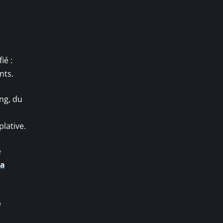
ié :
nts.
ing, du
plative.
e
la
e