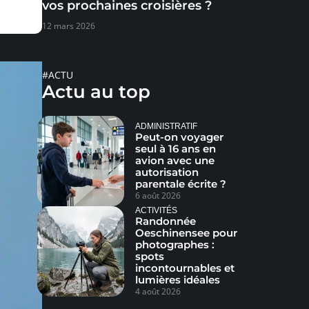
vos prochaines croisières ?
12 mars 2026
#ACTU
Actu au top
ADMINISTRATIF
Peut-on voyager
seul à 16 ans en
avion avec une
autorisation
parentale écrite ?
6 août 2026
ACTIVITÉS
Randonnée
Oeschinensee pour
photographes :
spots
incontournables et
lumières idéales
4 août 2026