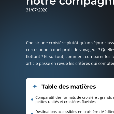
notre compagn
31/07/2026
Choisir une croisière plutôt qu’un séjour clas
correspond à quel profil de voyageur ? Quelles
flottant ? Et surtout, comment comparer les fo
article passe en revue les critères qui compt
Table des matières
Comparatif des formats de croisière : grands 
petites unités et croisières fluviales
Destinations accessibles en croisière : Médite