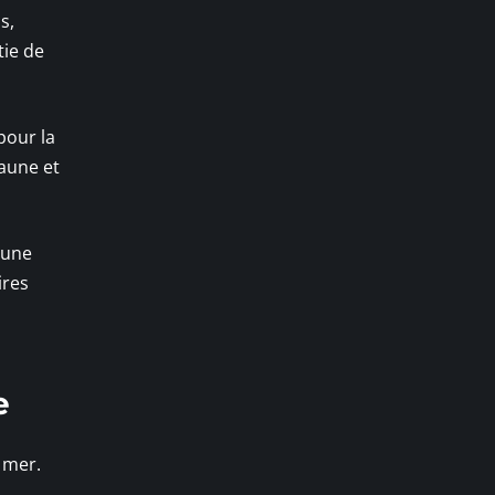
s,
tie de
pour la
faune et
 une
ires
e
e mer.