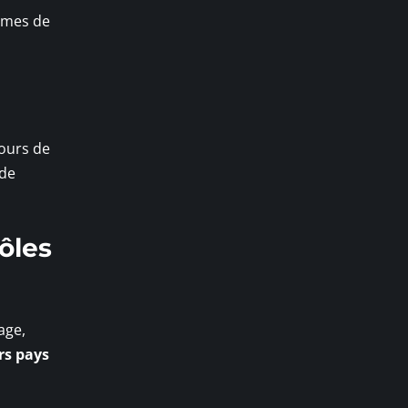
èmes de
cours de
 de
ôles
age,
rs pays