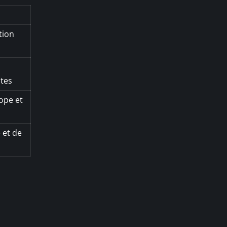
tion
s
ntes
ope et
 et de